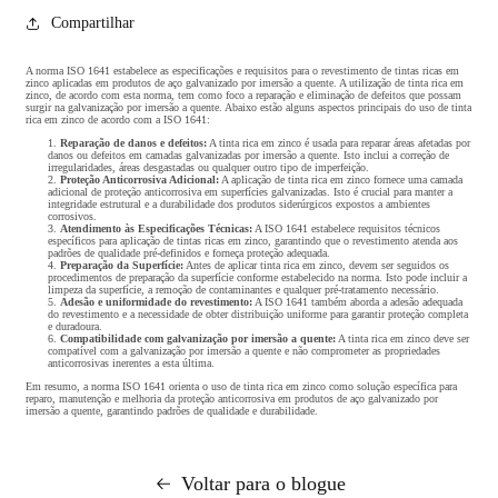
Compartilhar
A norma ISO 1641 estabelece as especificações e requisitos para o revestimento de tintas ricas em
zinco aplicadas em produtos de aço galvanizado por imersão a quente. A utilização de tinta rica em
zinco, de acordo com esta norma, tem como foco a reparação e eliminação de defeitos que possam
surgir na galvanização por imersão a quente. Abaixo estão alguns aspectos principais do uso de tinta
rica em zinco de acordo com a ISO 1641:
Reparação de danos e defeitos:
A tinta rica em zinco é usada para reparar áreas afetadas por
danos ou defeitos em camadas galvanizadas por imersão a quente. Isto inclui a correção de
irregularidades, áreas desgastadas ou qualquer outro tipo de imperfeição.
Proteção Anticorrosiva Adicional:
A aplicação de tinta rica em zinco fornece uma camada
adicional de proteção anticorrosiva em superfícies galvanizadas. Isto é crucial para manter a
integridade estrutural e a durabilidade dos produtos siderúrgicos expostos a ambientes
corrosivos.
Atendimento às Especificações Técnicas:
A ISO 1641 estabelece requisitos técnicos
específicos para aplicação de tintas ricas em zinco, garantindo que o revestimento atenda aos
padrões de qualidade pré-definidos e forneça proteção adequada.
Preparação da Superfície:
Antes de aplicar tinta rica em zinco, devem ser seguidos os
procedimentos de preparação da superfície conforme estabelecido na norma. Isto pode incluir a
limpeza da superfície, a remoção de contaminantes e qualquer pré-tratamento necessário.
Adesão e uniformidade do revestimento:
A ISO 1641 também aborda a adesão adequada
do revestimento e a necessidade de obter distribuição uniforme para garantir proteção completa
e duradoura.
Compatibilidade com galvanização por imersão a quente:
A tinta rica em zinco deve ser
compatível com a galvanização por imersão a quente e não comprometer as propriedades
anticorrosivas inerentes a esta última.
Em resumo, a norma ISO 1641 orienta o uso de tinta rica em zinco como solução específica para
reparo, manutenção e melhoria da proteção anticorrosiva em produtos de aço galvanizado por
imersão a quente, garantindo padrões de qualidade e durabilidade.
Voltar para o blogue