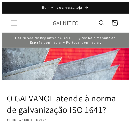
Saltar
Bem-vindo à nossa loja
para o
conteúdo
GALNITEC
Carrinho
Haz tu pedido hoy antes de las 15:00 y recíbelo mañana en
España peninsular y Portugal peninsular.
O GALVANOL atende à norma
de galvanização ISO 1641?
11 DE JANEIRO DE 2024