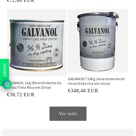
Preço
€72,48 EUR
normal
de
normal
saldo
SHARE
GALVANOL® 10kg (revestimento de
GALVANOL 1kg (Revestimento de
zinco/tinta rica em zinco)
Zinco/Tinta Rica em Zinco)
Preço
€348,48 EUR
Preço
€38,72 EUR
normal
normal
Ver tudo