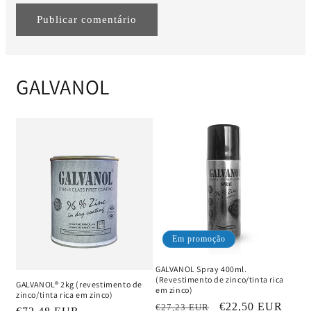
GALVANOL
Em promoção
GALVANOL Spray 400ml.
(Revestimento de zinco/tinta rica
GALVANOL® 2kg (revestimento de
em zinco)
zinco/tinta rica em zinco)
Preço
Preço
€22,50 EUR
€27,23 EUR